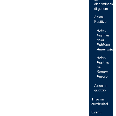
discriminazion
di genere
Azioni
Positive
Azioni
Positive
nella
Pubblica
Amministraz
Azioni
Positive
nel
Settore
Privato
Azioni in
giudizio
Tirocini
curriculari
Eventi