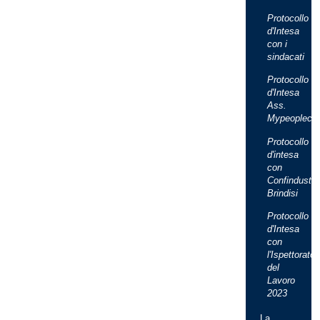
Protocollo
d'Intesa
con i
sindacati
Protocollo
d'Intesa
Ass.
Mypeopleca
Protocollo
d'intesa
con
Confindustri
Brindisi
Protocollo
d'Intesa
con
l'Ispettorato
del
Lavoro
2023
La