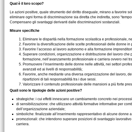
Qual è il loro scopo?
Le azioni positive, quale strumento del diritto diseguale, mirano a favorire sol
eliminare ogni forma di discriminazione sia diretta che indiretta, sono “tempo
Compensano gli svantaggi derivanti dalle discriminazioni sostanziali.
Misure specifiche
Eliminare le disparità nella formazione scolastica e professionale, nell
Favorire la diversificazione delle scelte professionali delle donne in 
Favorire l’accesso al lavoro autonomo e alla formazione imprenditorial
Superare condizioni, organizzazione e distribuzione del lavoro che pr
formazione, nell’avanzamento professionale e carriera ovvero nel tr
Promuovere l’inserimento delle donne nelle attività, nei settori profes
avanzati ed ai livelli di responsabilità;
Favorire, anche mediante una diversa organizzazione del lavoro, delle 
ripartizioni di tali responsabilità tra i due sessi.
Valorizzare il contenuto professionale delle mansioni a più forte pr
Quali sono le tipologie delle azioni positive?
strategiche: i cui effetti innescano un cambiamento concreto nei processi 
di sensibilizzazione: che utilizzano attività formative informative per co
dell’organizzazione aziendale;
simboliche: finalizzate all’inserimento rappresentativo di alcune donne a li
promozionali: che intendono superare posizioni di svantaggio lavorativo del
carriera.