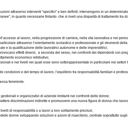
uzioni attraverso interventi “specifici” e ben definiti, intervengono in un determinat
ranee”, in quanto necessarie fintanto che si riveli una disparità di trattamento tra 
’accesso al lavoro, nella progressione di carriera, nella vita lavorativa e nei period
particolare attraverso l’orientamento scolastico e professionale e gli strumenti dell
e e la qualificazione delle lavoratrici autonome e delle imprenditrici;
ovocano effetti diversi, a seconda del sesso, nei confronti dei dipendenti con preg
attamento economico retributivo;
sionali e nei livelli nei quali esse sono sottorappresentate in particolare nei settor
condizioni e del tempo di lavoro, l’equilibrio tra responsabilità familiari e profess
esenza femminile.
gestionali e organizzativi di aziende limitanti nei confronti delle donne;
mbattere discriminazioni indirette e promuovere una nuova figura di donna che lavora
velli di responsabilità o a lavori a loro solitamente preclusi;
le donne sviluppando soluzioni e azioni di risarcitorio, centrate soprattutto sugli as