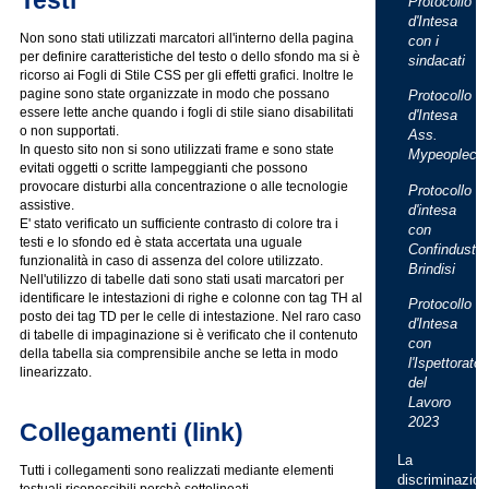
Protocollo
d'Intesa
Non sono stati utilizzati marcatori all'interno della pagina
con i
per definire caratteristiche del testo o dello sfondo ma si è
sindacati
ricorso ai Fogli di Stile CSS per gli effetti grafici. Inoltre le
pagine sono state organizzate in modo che possano
Protocollo
essere lette anche quando i fogli di stile siano disabilitati
d'Intesa
o non supportati.
Ass.
In questo sito non si sono utilizzati frame e sono state
Mypeopleca
evitati oggetti o scritte lampeggianti che possono
provocare disturbi alla concentrazione o alle tecnologie
Protocollo
assistive.
d'intesa
E' stato verificato un sufficiente contrasto di colore tra i
con
testi e lo sfondo ed è stata accertata una uguale
Confindustri
funzionalità in caso di assenza del colore utilizzato.
Brindisi
Nell'utilizzo di tabelle dati sono stati usati marcatori per
identificare le intestazioni di righe e colonne con tag TH al
Protocollo
posto dei tag TD per le celle di intestazione. Nel raro caso
d'Intesa
di tabelle di impaginazione si è verificato che il contenuto
con
della tabella sia comprensibile anche se letta in modo
l'Ispettorato
linearizzato.
del
Lavoro
2023
Collegamenti (link)
La
Tutti i collegamenti sono realizzati mediante elementi
discriminazion