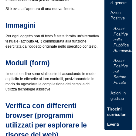
testuali riconoscibili perchè sottolineati.
di genere
Si è evitata l'apertura di una nuova finestra.
Azioni
Positive
Immagini
Azioni
Positive
Per ogni oggetto non di testo è stata fornita un'alternativa
nella
testuale (attributo ALT) commisurata alla funzione
Pubblica
esercitata dall'oggetto originale nello specifico contesto.
Amministraz
Azioni
Moduli (form)
Positive
nel
I moduli on-line sono stati costruiti associando in modo
Settore
esplicito le etichette ai loro controlli, posizionandole in
Privato
modo da agevolare la compilazione dei campi a chi
utilizza tecnologie assistive.
Azioni in
giudizio
Verifica con differenti
Tirocini
browser (programmi
curriculari
utilizzati per esplorare le
Eventi
risorse del web)