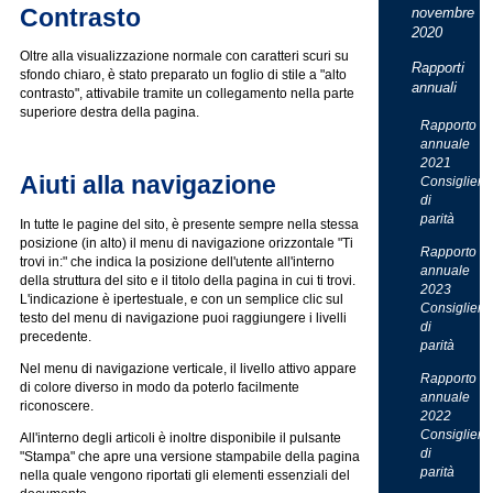
Contrasto
novembre
2020
Oltre alla visualizzazione normale con caratteri scuri su
Rapporti
sfondo chiaro, è stato preparato un foglio di stile a "alto
annuali
contrasto", attivabile tramite un collegamento nella parte
superiore destra della pagina.
Rapporto
annuale
2021
Aiuti alla navigazione
Consigliera
di
parità
In tutte le pagine del sito, è presente sempre nella stessa
posizione (in alto) il menu di navigazione orizzontale "Ti
Rapporto
trovi in:" che indica la posizione dell'utente all'interno
annuale
della struttura del sito e il titolo della pagina in cui ti trovi.
2023
L'indicazione è ipertestuale, e con un semplice clic sul
Consigliera
testo del menu di navigazione puoi raggiungere i livelli
di
precedente.
parità
Nel menu di navigazione verticale, il livello attivo appare
Rapporto
di colore diverso in modo da poterlo facilmente
annuale
riconoscere.
2022
Consigliera
All'interno degli articoli è inoltre disponibile il pulsante
di
"Stampa" che apre una versione stampabile della pagina
parità
nella quale vengono riportati gli elementi essenziali del