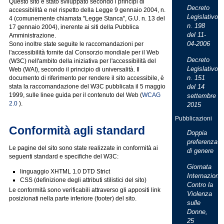
Questo sito è stato sviluppato secondo i principi di
Decreto
accessibilità e nel rispetto della Legge 9 gennaio 2004, n.
Legislativo
4 (comunemente chiamata "Legge Stanca", G.U. n. 13 del
n. 198
17 gennaio 2004), inerente ai siti della Pubblica
del 11-
Amministrazione.
04-2006
Sono inoltre state seguite le raccomandazioni per
l'accessibilità fornite dal Consorzio mondiale per il Web
Decreto
(W3C) nell'ambito della iniziativa per l'accessibilità del
Legislativo
Web (WAI), secondo il principio di universalità. Il
n. 151
documento di riferimento per rendere il sito accessibile, è
stata la raccomandazione del W3C pubblicata il 5 maggio
del 14
1999, sulle linee guida per il contenuto del Web (
WCAG
settembre
2.0
).
2015
Pubblicazioni
Conformità agli standard
Doppia
preferenza
Le pagine del sito sono state realizzate in conformità ai
di genere
seguenti standard e specifiche del W3C:
Giornata
linguaggio XHTML 1.0 DTD Strict
Internaziona
CSS (definizione degli attributi stilistici del sito)
Contro la
Le conformità sono verificabili attraverso gli appositi link
Violenza
posizionati nella parte inferiore (footer) del sito.
sulle
Donne,
25