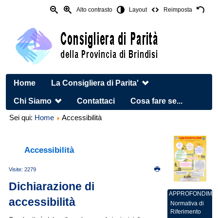
Alto contrasto
Layout
Reimposta
Home
La Consigliera di Parita'
Chi Siamo
Contattaci
Cosa fare se...
Sei qui:
Home
Accessibilità
Accessibilità
Visite: 2279
Dichiarazione di
APPROFONDIMEN
accessibilità
Normativa di
Riferimento