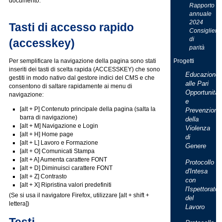
documento.
Rapporto
annuale
2024
Tasti di accesso rapido
Consigliera
di
(accesskey)
parità
Progetti
Per semplificare la navigazione della pagina sono stati
inseriti dei tasti di scelta rapida (ACCESSKEY) che sono
Educazione
gestiti in modo nativo dal gestore indici del CMS e che
alle Pari
consentono di saltare rapidamente ai menu di
Opportunità
navigazione:
e
[alt + P] Contenuto principale della pagina (salta la
Prevenzione
barra di navigazione)
della
[alt + M] Navigazione e Login
Violenza
[alt + H] Home page
di
[alt + L] Lavoro e Formazione
Genere
[alt + O] Comunicati Stampa
[alt + A] Aumenta carattere FONT
Protocollo
[alt + D] Diminuisci carattere FONT
d'Intesa
[alt + Z] Contrasto
con
[alt + X] Ripristina valori predefiniti
l'Ispettorato
(Se si usa il navigatore Firefox, utilizzare [alt + shift +
del
lettera])
Lavoro
Testi