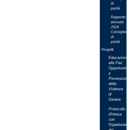
di
parità
Rapporto
annuale
2024
Consigliera
di
parità
Progetti
Educazione
alle Pari
Opportunità
e
Prevenzione
della
Violenza
di
Genere
Protocollo
d'Intesa
con
l'Ispettorato
del