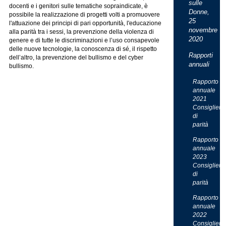
sulle
docenti e i genitori sulle tematiche sopraindicate, è
Donne,
possibile la realizzazione di progetti volti a promuovere
25
l'attuazione dei principi di pari opportunità, l'educazione
novembre
alla parità tra i sessi, la prevenzione della violenza di
2020
genere e di tutte le discriminazioni e l’uso consapevole
delle nuove tecnologie, la conoscenza di sé, il rispetto
Rapporti
dell’altro, la prevenzione del bullismo e del cyber
annuali
bullismo.
Rapporto
annuale
2021
Consigliera
di
parità
Rapporto
annuale
2023
Consigliera
di
parità
Rapporto
annuale
2022
Consigliera