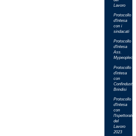
Lavoro
Protocollo
d'Intesa
con i
sindacati
Protocollo
d'Intesa
Ass.
Mypeopleca
Protocollo
d'intesa
con
Confindustri
Brindisi
Protocollo
d'Intesa
con
l'Ispettorato
del
Lavoro
2023