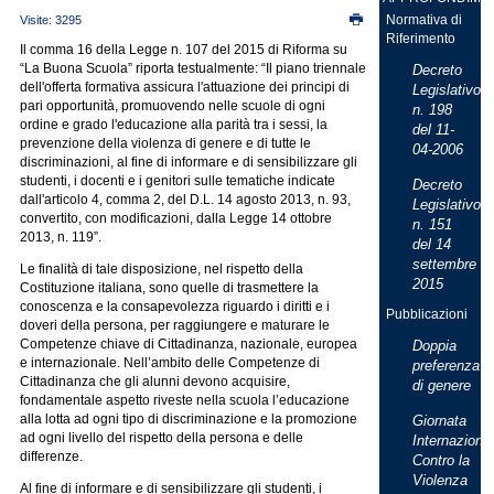
Normativa di
Visite: 3295
Riferimento
Il comma 16 della Legge n. 107 del 2015 di Riforma su
“La Buona Scuola” riporta testualmente: “Il piano triennale
Decreto
dell'offerta formativa assicura l'attuazione dei principi di
Legislativo
pari opportunità, promuovendo nelle scuole di ogni
n. 198
ordine e grado l'educazione alla parità tra i sessi, la
del 11-
prevenzione della violenza di genere e di tutte le
04-2006
discriminazioni, al fine di informare e di sensibilizzare gli
studenti, i docenti e i genitori sulle tematiche indicate
Decreto
dall'articolo 4, comma 2, del D.L. 14 agosto 2013, n. 93,
Legislativo
convertito, con modificazioni, dalla Legge 14 ottobre
n. 151
2013, n. 119”.
del 14
settembre
Le finalità di tale disposizione, nel rispetto della
2015
Costituzione italiana, sono quelle di trasmettere la
conoscenza e la consapevolezza riguardo i diritti e i
Pubblicazioni
doveri della persona, per raggiungere e maturare le
Competenze chiave di Cittadinanza, nazionale, europea
Doppia
e internazionale. Nell’ambito delle Competenze di
preferenza
Cittadinanza che gli alunni devono acquisire,
di genere
fondamentale aspetto riveste nella scuola l’educazione
alla lotta ad ogni tipo di discriminazione e la promozione
Giornata
ad ogni livello del rispetto della persona e delle
Internaziona
differenze.
Contro la
Violenza
Al fine di informare e di sensibilizzare gli studenti, i