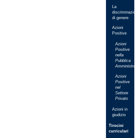
La
discriminazion
di genere
Azioni
Positive
Azioni
Positive
nella
Pubblica
Amministraz
Azioni
Positive
nel
Settore
Privato
Azioni in
giudizio
Tirocini
curriculari